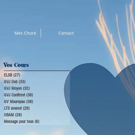
Mes Choré
Contact
Vos Cours
ELSB
(27)
27 posts
GVJ Deb
(33)
33 posts
GVJ Moyen
(32)
32 posts
GVJ Confirmé
(38)
38 posts
GV Maurepas
(38)
38 posts
LTS avancé
(28)
28 posts
OBAM
(28)
28 posts
Message pour tous
(6)
6 posts