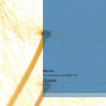
Mots-clés :
line dance
niveau avancé
Night Club
LTS avancé