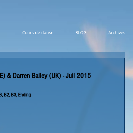
L
Cours de danse
BLOG
Archives
E) & Darren Bailey (UK) - Juil 2015
 B, B2, B3, Ending