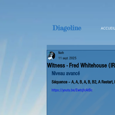
Diagoline
ACCUEI
Nath
11 sept. 2025
Witness - Fred Whitehouse (IR
Niveau avancé
Séquence – A, A, B, A, B, B2, A Restart,
https://youtu.be/EwtcjfcAtBc