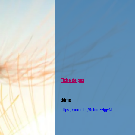
Fiche de pas
démo
https://youtu.be/8chnuEHgjvM