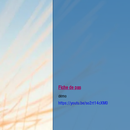
Fiche de pas
démo
https://youtu.be/so2rt14cXM0