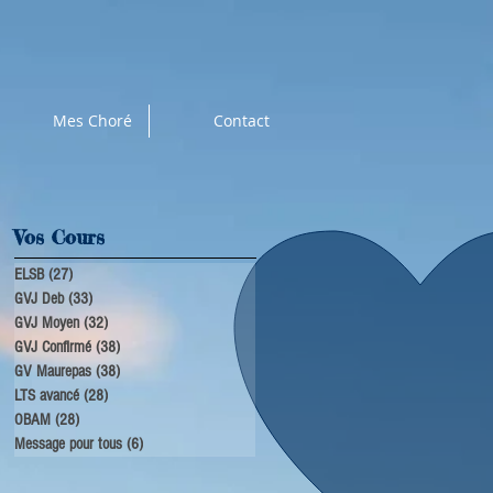
Mes Choré
Contact
Vos Cours
ELSB
(27)
27 posts
GVJ Deb
(33)
33 posts
GVJ Moyen
(32)
32 posts
GVJ Confirmé
(38)
38 posts
GV Maurepas
(38)
38 posts
LTS avancé
(28)
28 posts
OBAM
(28)
28 posts
Message pour tous
(6)
6 posts