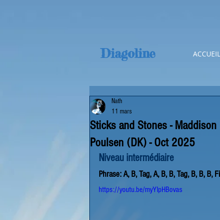
Diagoline
ACCUEI
Nath
11 mars
Sticks and Stones - Maddison
Poulsen (DK) - Oct 2025
Niveau intermédiaire
Phrase: A, B, Tag, A, B, B, Tag, B, B, B, F
https://youtu.be/myYIpHBovas