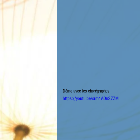
Démo avec les chorégraphes
https://youtu.be/srm4AOn27ZM