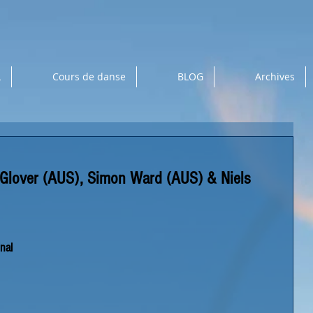
L
Cours de danse
BLOG
Archives
 Glover (AUS), Simon Ward (AUS) & Niels
inal