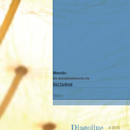
Mots-clés :
line dance
phrasée
wcs
cha cha
GVJ Confirmé
Diagoline
© 2016