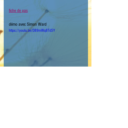
fiche de pas
démo avec Simon Ward
https://youtu.be/D89mWq8Td5Y
Mots-clés :
line dance
niveau intermédiaire
Night Club
GVJ Confirmé