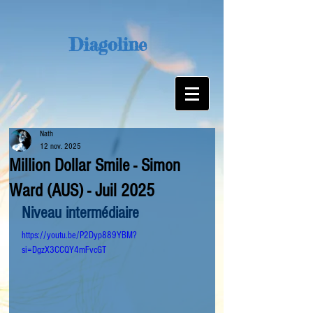
Diagoline
Nath
12 nov. 2025
Million Dollar Smile - Simon
Ward (AUS) - Juil 2025
Niveau intermédiaire
https://youtu.be/P2Dyp889YBM?
si=DgzX3CCQY4mFvcGT