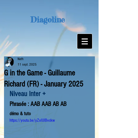
Diagoline
Nath
11 sept. 2025
G in the Game - Guillaume
Richard (FR) - January 2025
Niveau Inter +
Phrasée : AAB AAB AB AB
démo & tuto
https://youtu.be/yZxlUIBvckw