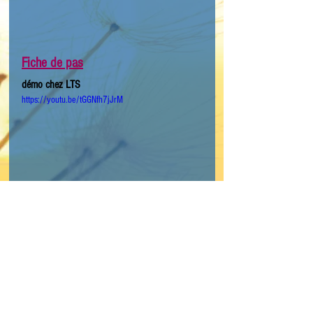
Fiche de pas
démo chez LTS
https://youtu.be/tGGNfh7jJrM
Mots-clés :
line dance
niveau intermédiaire
phrasée
LTS avancé