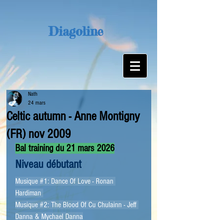
Diagoline
Nath
24 mars
Celtic autumn - Anne Montigny
(FR) nov 2009
Bal training du 21 mars 2026
Niveau débutant
Musique 
#1
: Dance Of Love - Ronan 
Hardiman 
Musique 
#2
: The Blood Of Cu Chulainn - Jeff 
Danna & Mychael Danna