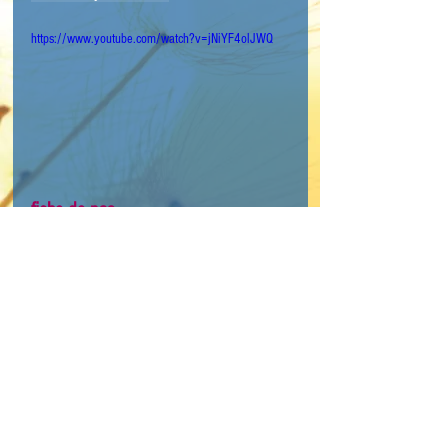
https://www.youtube.com/watch?v=jNiYF4olJWQ
fiche de pas
Mots-clés :
niveau débutant
celtique
cercle
GVJ Deb
Diagoline
© 2016