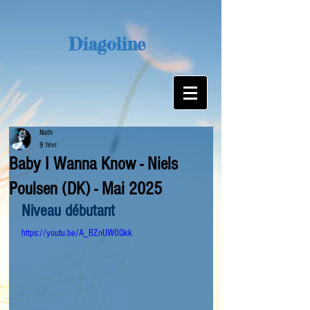
Diagoline
Nath
9 févr.
Baby I Wanna Know - Niels
Poulsen (DK) - Mai 2025
Niveau débutant
https://youtu.be/A_BZnUW0Qkk