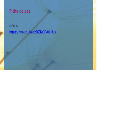
Fiche de pas
démo
https://youtu.be/zDZNCPAb1Us
Mots-clés :
niveau débutant
country
Night Club
ECS
OBAM