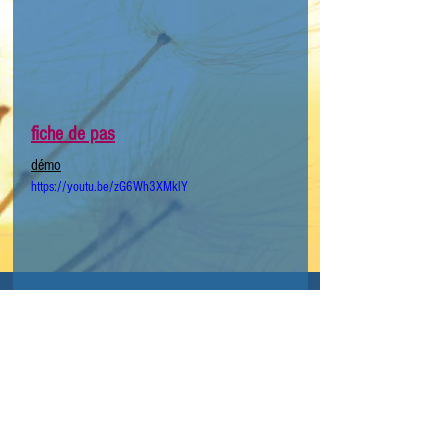
fiche de pas
démo
https://youtu.be/zG6Wh3XMklY
Mots-clés :
country
niveau avancé
rolling 8
LTS avancé