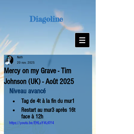
Diagoline
Nath
20 nov. 2025
Mercy on my Grave - Tim
Johnson (UK) - Août 2025
Niveau avancé
Tag de 4t à la fin du mur1
Restart au mur3 après 16t 
face à 12h
https://youtu.be/EHLuY-KzXY4