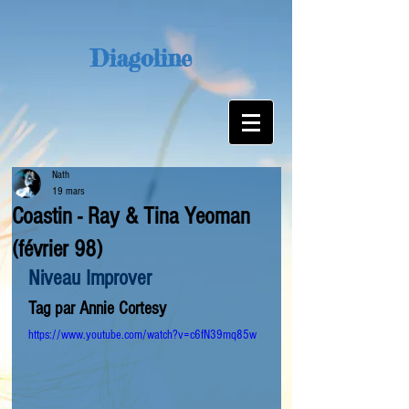
Diagoline
Nath
19 mars
Coastin - Ray & Tina Yeoman
(février 98)
Niveau Improver
Tag par Annie Cortesy
https://www.youtube.com/watch?v=c6fN39mq85w