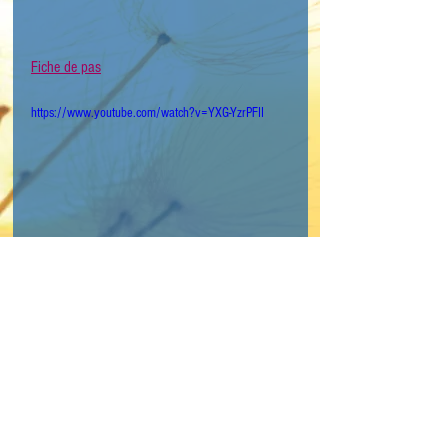
Fiche de pas
https://www.youtube.com/watch?v=YXG-YzrPFII
Mots-clés :
niveau improver
celtique
ELSB